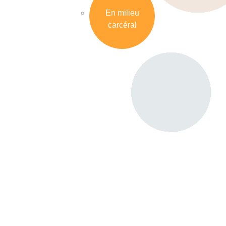
En milieu
carcéral