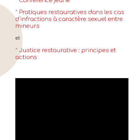
*
Conférence jeune
*
Pratiques restauratives dans les cas
d’infractions à caractère sexuel entre
mineurs
et
*
Justice restaurative : principes et
actions